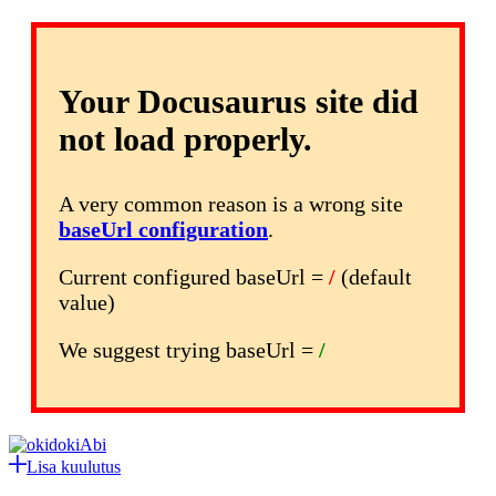
Your Docusaurus site did
not load properly.
A very common reason is a wrong site
baseUrl configuration
.
Current configured baseUrl =
/
(default
value)
We suggest trying baseUrl =
/
Abi
Lisa kuulutus