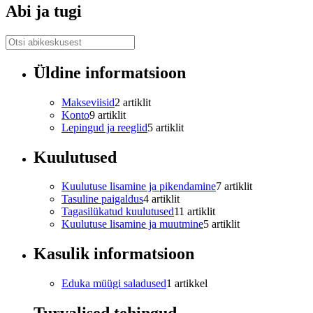
Abi ja tugi
Üldine informatsioon
Makseviisid
2 artiklit
Konto
9 artiklit
Lepingud ja reeglid
5 artiklit
Kuulutused
Kuulutuse lisamine ja pikendamine
7 artiklit
Tasuline paigaldus
4 artiklit
Tagasilükatud kuulutused
11 artiklit
Kuulutuse lisamine ja muutmine
5 artiklit
Kasulik informatsioon
Eduka müügi saladused
1 artikkel