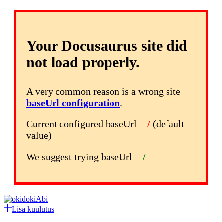
Your Docusaurus site did
not load properly.
A very common reason is a wrong site
baseUrl configuration
.
Current configured baseUrl =
/
(default
value)
We suggest trying baseUrl =
/
Abi
Lisa kuulutus