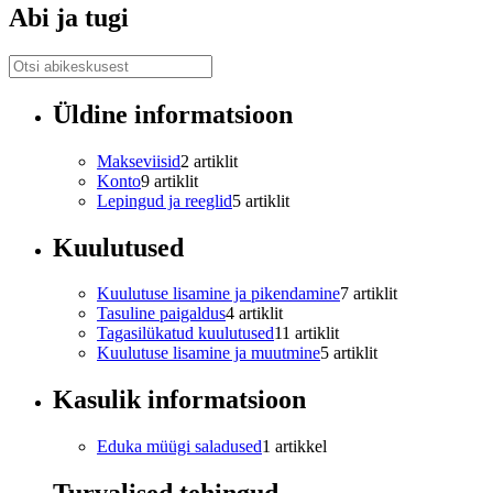
Abi ja tugi
Üldine informatsioon
Makseviisid
2 artiklit
Konto
9 artiklit
Lepingud ja reeglid
5 artiklit
Kuulutused
Kuulutuse lisamine ja pikendamine
7 artiklit
Tasuline paigaldus
4 artiklit
Tagasilükatud kuulutused
11 artiklit
Kuulutuse lisamine ja muutmine
5 artiklit
Kasulik informatsioon
Eduka müügi saladused
1 artikkel