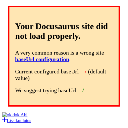
Your Docusaurus site did
not load properly.
A very common reason is a wrong site
baseUrl configuration
.
Current configured baseUrl =
/
(default
value)
We suggest trying baseUrl =
/
Abi
Lisa kuulutus