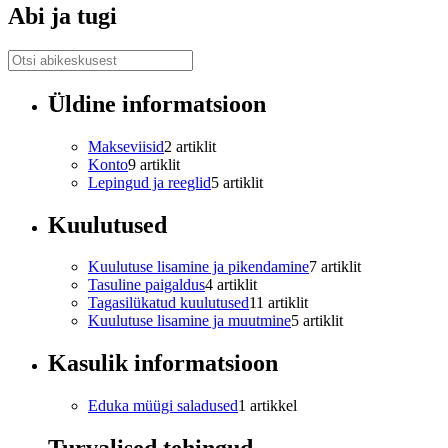
Abi ja tugi
Üldine informatsioon
Makseviisid
2 artiklit
Konto
9 artiklit
Lepingud ja reeglid
5 artiklit
Kuulutused
Kuulutuse lisamine ja pikendamine
7 artiklit
Tasuline paigaldus
4 artiklit
Tagasilükatud kuulutused
11 artiklit
Kuulutuse lisamine ja muutmine
5 artiklit
Kasulik informatsioon
Eduka müügi saladused
1 artikkel