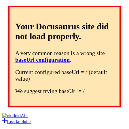
Your Docusaurus site did
not load properly.
A very common reason is a wrong site
baseUrl configuration
.
Current configured baseUrl =
/
(default
value)
We suggest trying baseUrl =
/
Abi
Lisa kuulutus