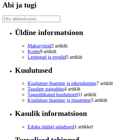
Abi ja tugi
Üldine informatsioon
Makseviisid
2 artiklit
Konto
9 artiklit
Lepingud ja reeglid
5 artiklit
Kuulutused
Kuulutuse lisamine ja pikendamine
7 artiklit
Tasuline paigaldus
4 artiklit
Tagasilükatud kuulutused
11 artiklit
Kuulutuse lisamine ja muutmine
5 artiklit
Kasulik informatsioon
Eduka müügi saladused
1 artikkel